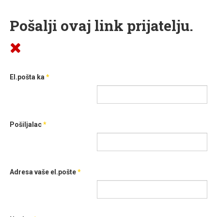
Pošalji ovaj link prijatelju.
El.pošta ka
*
Pošiljalac
*
Adresa vaše el.pošte
*