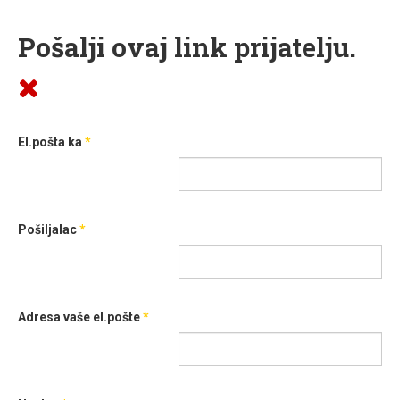
Pošalji ovaj link prijatelju.
El.pošta ka
*
Pošiljalac
*
Adresa vaše el.pošte
*