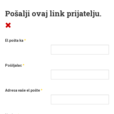
Pošalji ovaj link prijatelju.
El.pošta ka
*
Pošiljalac
*
Adresa vaše el.pošte
*