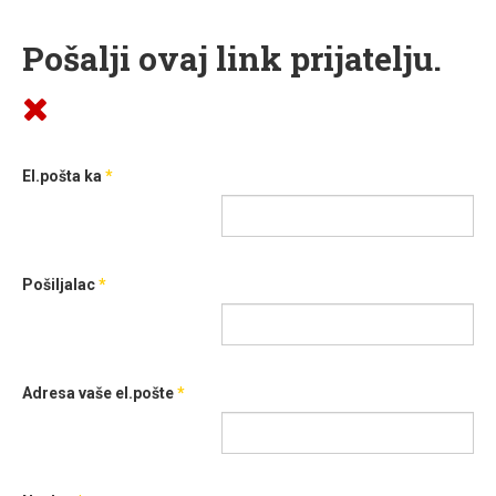
Pošalji ovaj link prijatelju.
El.pošta ka
*
Pošiljalac
*
Adresa vaše el.pošte
*