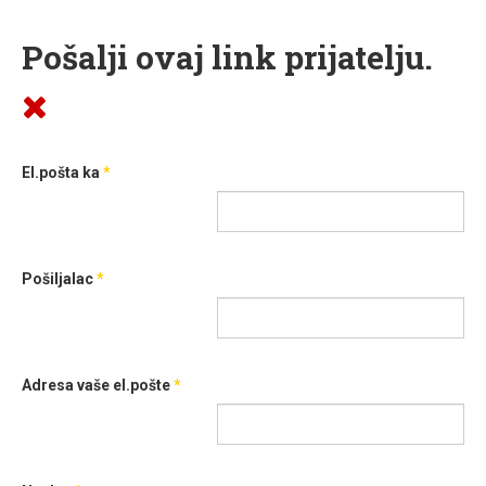
Pošalji ovaj link prijatelju.
El.pošta ka
*
Pošiljalac
*
Adresa vaše el.pošte
*