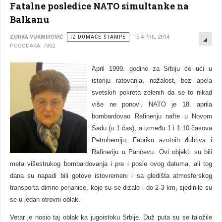
Fatalne posledice NATO simultanke na
Balkanu
EMP
ZORKA VUKMIROVIĆ
IZ DOMAĆE ŠTAMPE
12 APRIL 2014
POGODAKA: 7302
April 1999. godine za Srbiju će ući u
istoriju ratovanja, nažalost, bez apela
svetskih pokreta zelenih da se to nikad
više ne ponovi. NATO je 18. aprila
bombardovao Rafineriju nafte u Novom
Sadu (u 1 čas), a između 1 i 1:10 časova
Petrohemiju, Fabriku azotnih đubriva i
Rafineriju u Pančevu. Ovi objekti su bili
meta višestrukog bombardovanja i pre i posle ovog datuma, ali tog
dana su napadi bili gotovo istovremeni i sa gledišta atmosferskog
transporta dimne perjanice, koje su se dizale i do 2-3 km, sjedinile su
se u jedan otrovni oblak.
Vetar je nosio taj oblak ka jugoistoku Srbije. Duž puta su se taložile