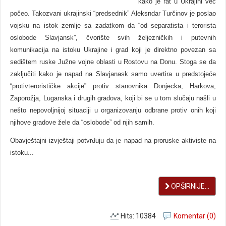
kako je rat u Ukrajini već
počeo. Takozvani ukrajinski “predsednik” Aleksndar Turčinov je poslao
vojsku na istok zemlje sa zadatkom da “od separatista i terorista
oslobode Slavjansk”, čvorište svih željezničkih i putevnih
komunikacija na istoku Ukrajine i grad koji je direktno povezan sa
sedištem ruske Južne vojne oblasti u Rostovu na Donu. Stoga se da
zaključiti kako je napad na Slavjanask samo uvertira u predstojeće
“protivterorističke akcije” protiv stanovnika Donjecka, Harkova,
Zaporožja, Luganska i drugih gradova, koji bi se u tom slučaju našli u
nešto nepovoljnijoj situaciji u organizovanju odbrane protiv onih koji
njihove gradove žele da “oslobode” od njih samih.
Obavještajni izvještaji potvrđuju da je napad na proruske aktiviste na
istoku...
OPŠIRNIJE...
Hits: 10384
Komentar (0)