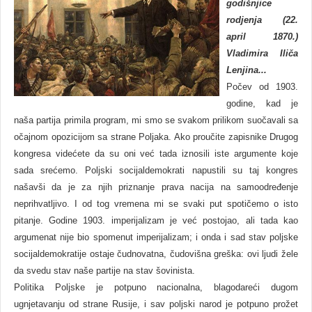
godišnjice
rodjenja (22.
april 1870.)
Vladimira Iliča
Lenjina...
Počev od 1903.
godine, kad je
naša partija primila program, mi smo se svakom prilikom suočavali sa
očajnom opozicijom sa strane Poljaka. Ako proučite zapisnike Drugog
kongresa videćete da su oni već tada iznosili iste argumente koje
sada srećemo. Poljski socijaldemokrati napustili su taj kongres
našavši da je za njih priznanje prava nacija na samoodređenje
neprihvatljivo. I od tog vremena mi se svaki put spotičemo o isto
pitanje. Godine 1903. imperijalizam je već postojao, ali tada kao
argumenat nije bio spomenut imperijalizam; i onda i sad stav poljske
socijaldemokratije ostaje čudnovatna, čudovišna greška: ovi ljudi žele
da svedu stav naše partije na stav šovinista.
Politika Poljske je potpuno nacionalna, blagodareći dugom
ugnjetavanju od strane Rusije, i sav poljski narod je potpuno prožet