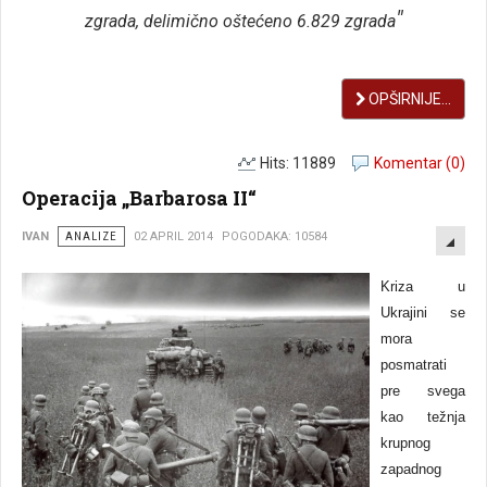
"
zgrada, delimično oštećeno 6.829 zgrada
OPŠIRNIJE...
Hits: 11889
Komentar (0)
Operacija „Barbarosa II“
EMP
IVAN
ANALIZE
02 APRIL 2014
POGODAKA: 10584
Kriza u
Ukrajini se
mora
posmatrati
pre svega
kao težnja
krupnog
zapadnog