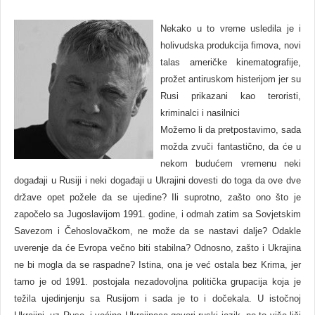
Nekako u to vreme usledila je i
holivudska produkcija fimova, novi
talas američke kinematografije,
prožet antiruskom histerijom jer su
Rusi prikazani kao teroristi,
kriminalci i nasilnici
Možemo li da pretpostavimo, sada
možda zvuči fantastično, da će u
nekom budućem vremenu neki
događaji u Rusiji i neki događaji u Ukrajini dovesti do toga da ove dve
države opet požele da se ujedine? Ili suprotno, zašto ono što je
započelo sa Jugoslavijom 1991. godine, i odmah zatim sa Sovjetskim
Savezom i Čehoslovačkom, ne može da se nastavi dalje? Odakle
uverenje da će Evropa večno biti stabilna? Odnosno, zašto i Ukrajina
ne bi mogla da se raspadne? Istina, ona je već ostala bez Krima, jer
tamo je od 1991. postojala nezadovoljna politička grupacija koja je
težila ujedinjenju sa Rusijom i sada je to i dočekala. U istočnoj