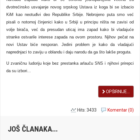
dvotrećinsko usvajanje novog srpskog Ustava iz koga bi se izbacio
KiM kao neotuđivi deo Republike Srbije. Nebrojeno puta smo već
pisali o notornoj činjenici kako u Srbiji u principu ništa ne zavisi od
volje birača, već da presudan uticaj ima zapad kako bi vladajuće
stranke ostvarile interese zapada na ovom prostoru. Njihov pečat na
novi Ustav biće nesporan. Jedini problem je kako da vladajući
naprednjaci to zaviju u oblandu i daju narodu da ga što lakše proguta.
U zvaničnu ludoriju koje bez prestanka arlauču SNS i njihovi prirepci
da su izbori...
OPŠIRNIJE...
Hits: 3433
Komentar (0)
JOŠ ČLANAKA...