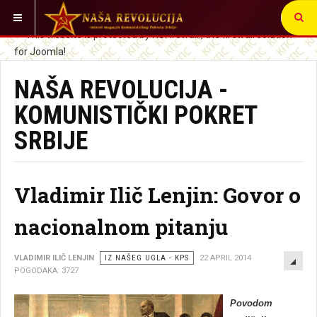
VI STE OVDE:
NAŠA REVOLUCIJA -
KOMUNISTIČKI POKRET
SRBIJE
Vladimir Ilič Lenjin: Govor o
nacionalnom pitanju
EMP
VLADIMIR ILIČ LENJIN
IZ NAŠEG UGLA - KPS
22 APRIL 2014
POGODAKA: 3727
Povodom