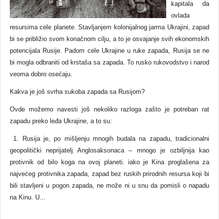
kapitala da
ovlada
resursima cele planete. Stavljanjem kolonijalnog jarma Ukrajini, zapad
bi se približio svom konačnom cilju, a to je osvajanje svih ekonomskih
potencijala Rusije. Padom cele Ukrajine u ruke zapada, Rusija se ne
bi mogla odbraniti od krstaša sa zapada. To rusko rukovodstvo i narod
veoma dobro osećaju.
Kakva je još svrha sukoba zapada sa Rusijom?
Ovde možemo navesti još nekoliko razloga zašto je potreban rat
zapadu preko leđa Ukrajine, a to su:
1. Rusija je, po mišljenju mnogih budala na zapadu, tradicionalni
geopolitički neprijatelj Anglosaksonaca – mnogo je ozbiljnija kao
protivnik od bilo koga na ovoj planeti. iako je Kina proglašena za
najvećeg protivnika zapada, zapad bez ruskih prirodnih resursa koji bi
bili stavljeni u pogon zapada, ne može ni u snu da pomisli o napadu
na Kinu. U...