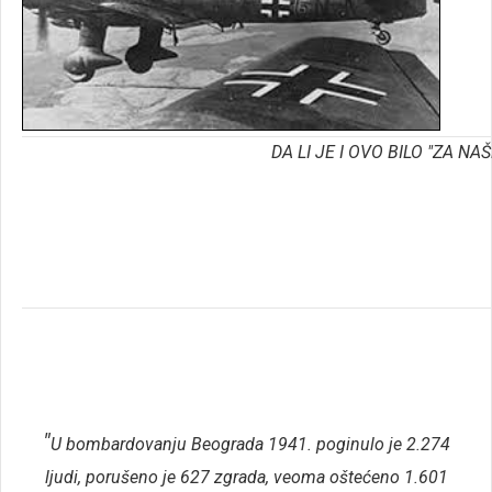
DA LI JE I OVO BILO "ZA NA
"
U bombardovanju Beograda 1941. poginulo je 2.274
ljudi, porušeno je 627 zgrada, veoma oštećeno 1.601