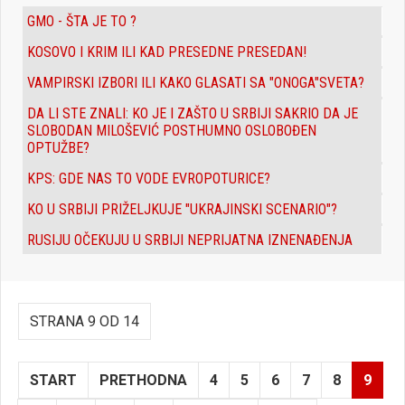
GMO - ŠTA JE TO ?
KOSOVO I KRIM ILI KAD PRESEDNE PRESEDAN!
VAMPIRSKI IZBORI ILI KAKO GLASATI SA "ONOGA"SVETA?
DA LI STE ZNALI: KO JE I ZAŠTO U SRBIJI SAKRIO DA JE
SLOBODAN MILOŠEVIĆ POSTHUMNO OSLOBOĐEN
OPTUŽBE?
KPS: GDE NAS TO VODE EVROPOTURICE?
KO U SRBIJI PRIŽELJKUJE "UKRAJINSKI SCENARIO"?
RUSIJU OČEKUJU U SRBIJI NEPRIJATNA IZNENAĐENJA
STRANA 9 OD 14
START
PRETHODNA
4
5
6
7
8
9