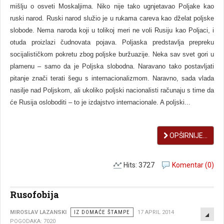
mišlju o osveti Moskaljima. Niko nije tako ugnjetavao Poljake kao
ruski narod. Ruski narod služio je u rukama careva kao dželat poljske
slobode. Nema naroda koji u tolikoj meri ne voli Rusiju kao Poljaci, i
otuda proizlazi čudnovata pojava. Poljaska predstavlja prepreku
socijalističkom pokretu zbog poljske buržuazije. Neka sav svet gori u
plamenu – samo da je Poljska slobodna. Naravano tako postavljati
pitanje znači terati šegu s internacionalizmom. Naravno, sada vlada
nasilje nad Poljskom, ali ukoliko poljski nacionalisti računaju s time da
će Rusija osloboditi – to je izdajstvo internacionale. A poljski...
OPŠIRNIJE...
Hits: 3727
Komentar (0)
Rusofobija
EMP
MIROSLAV LAZANSKI
IZ DOMAĆE ŠTAMPE
17 APRIL 2014
POGODAKA: 7020