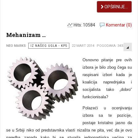
OPŠIRNIJE...
Hits: 10584
Komentar (0)
Mehanizam ...
EMP
NEO MARKS
IZ NAŠEG UGLA - KPS
22 MART 2014
POGODAKA: 3433
Osnovno pitanje pre ovih
izbora je bilo zbog čega su
raspisani izbori kada je
koalicija naprednjaka i
socijalista tako „dobro“
funkcionisala?
Polazeći u ocenjivanju
izbora sa te pozicije,
postaje kristalno jasno da
se u Srbiji niko od predstavnika vlasti nizašta ne pita, već da je ovo
naredba zapada kako bi se stvorila jednopartijska većina za