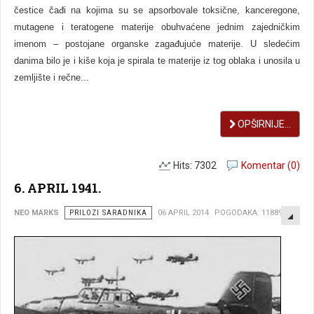
čestice čađi na kojima su se apsorbovale toksične, kanceregone,
mutagene i teratogene materije obuhvaćene jednim zajedničkim
imenom – postojane organske zagađujuće materije. U sledećim
danima bilo je i kiše koja je spirala te materije iz tog oblaka i unosila u
zemljište i rečne...
OPŠIRNIJE...
Hits: 7302
Komentar (0)
6. APRIL 1941.
EMP
NEO MARKS
PRILOZI SARADNIKA
06 APRIL 2014
POGODAKA: 11889