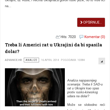
Ukrajini, uz Ruse, i većina Ukrajinaca govori ruski jezik, no to više liči
na...
OPŠIRNIJE...
Hits: 7020
Komentar (0)
Treba li Americi rat u Ukrajini da bi spasila
dolar?
EMP
ADVANCE.HR
ANALIZE
16 APRIL 2014
POGODAKA: 10384
Analiza najopasnijeg
scenarija: Treba li SAD-u
rat u Ukrajini kao spas
protiv rusko-kineskog
udara na dolar?
Može se slobodno reći