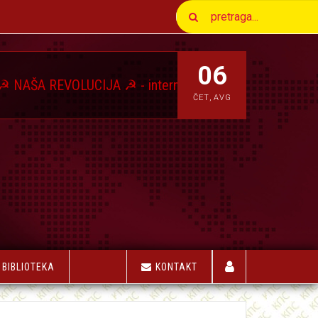
06
VOLUCIJA ☭ - internet magazin Komunističkog Pokreta S
ČET
,
AVG
BIBLIOTEKA
KONTAKT