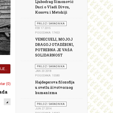
Ljubodrag Simonović
Duci o Vladi Divcu,
Kosovu i Metohiji
PRILOZI SARADNIKA
FEB 17 2015
POGODAKA: 17453
VENECUELI, MOJOJ
DRAGOJ OTADŽBINI,
POTREBNA JE VAŠA
SOLIDARNOST
PRILOZI SARADNIKA
JE...
JAN 20 2018
POGODAKA: 15580
Hajdegerova filozofija
ar (0)
u svetlu životvornog
rada
humanizma
EMPTY
PRILOZI SARADNIKA
JUN 27 2014