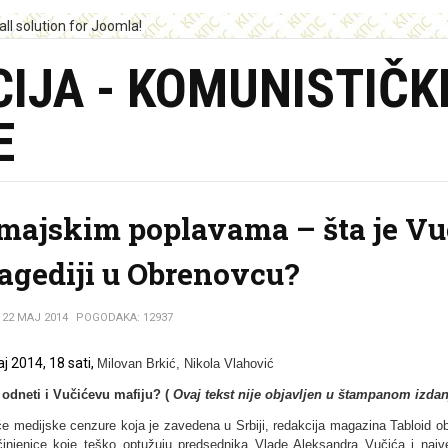
IJA - KOMUNISTIČK
E
 majskim poplavama – šta je Vu
ragediji u Obrenovcu?
22 MAJ 2014
POGODAKA: 12937
j 2014, 18 sati,
Milovan Brkić,
Nikola Vlahović
 odneti i Vučićevu mafiju?
(
Ovaj tekst nije objavlјen u štampanom izdan
e medijske cenzure koja je zavedena u Srbiji, redakcija magazina Tabloid ob
činjenice koje teško optužuju predsednika Vlade Aleksandra Vučića i najv