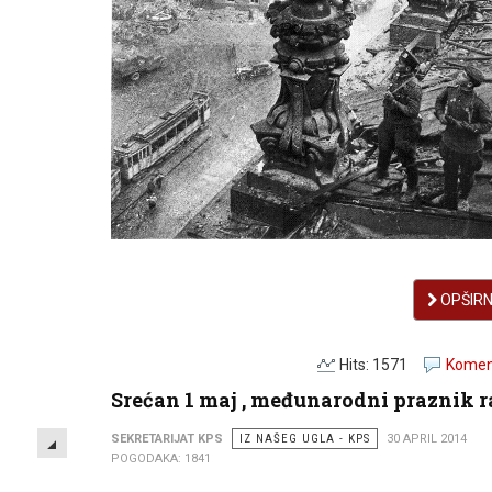
OPŠIRNI
Hits: 1571
Koment
Srećan 1 maj , međunarodni praznik 
EMPTY
SEKRETARIJAT KPS
IZ NAŠEG UGLA - KPS
30 APRIL 2014
POGODAKA: 1841