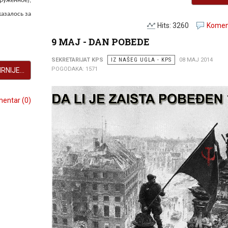
ужённое),
азалось за
Hits: 3260
Koment
9 MAJ - DAN POBEDE
SEKRETARIJAT KPS
IZ NAŠEG UGLA - KPS
08 MAJ 2014
POGODAKA: 1571
RNIJE...
entar (0)