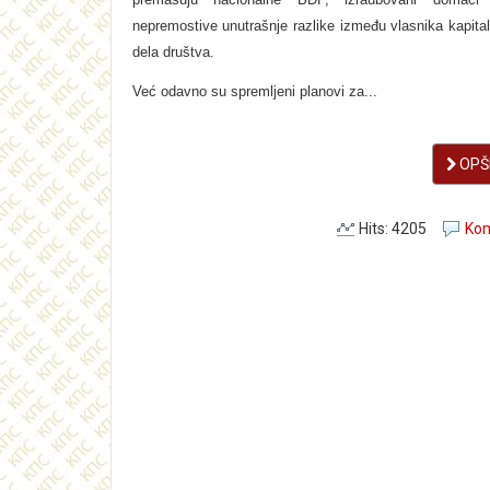
nepremostive unutrašnje razlike između vlasnika kapital
dela društva.
Već odavno su spremljeni planovi za...
OPŠI
Hits: 4205
Kom