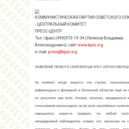
КОММУНИСТИЧЕСКАЯ ПАРТИЯ СОВЕТСКОГО СО
- ЦЕНТРАЛЬНЫЙ КОМИТЕТ
ПРЕСС-ЦЕНТР
Тел../факс (499)973-19-34 (Лепихов Владимир
Александрович), сайт
www.kpss.org
e-mail:
press@kpss.org
ЗАЯВЛЕНИЕ ПЕРВОГО СЕКРЕТАРЯ ЦК КПСС
СЕРГЕЯ СКВОРЦ
На момент, когда пишутся эти строки, окончатель
референдума в Донецкой и Луганской областях ещё не 
но результат уже ясен. Можно, конечно, придираться к
голосование происходило не во всех населённых пунктах,
нарушались какие-то правила, но любой сколь
непредвзятый наблюдатель скажет, что, несмотря на 