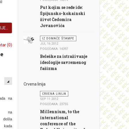
li
Put kojim se ređe ide:
Špijunsko-kokainski
život Čedomira
Jovanovića
JE...
IZ DOMAĆE ŠTAMPE
JUL 16 2012
ar (0)
POGODAKA: 14397
ze
Beleške za istraživanje
ideologije savremenog
fašizma
EMPTY
Crvena linija
CRVENA LINIJA
ada na
SEP 11 2012
POGODAKA: 23755
Millennium, to the
ja na
international
e došla
conference of the
 kada