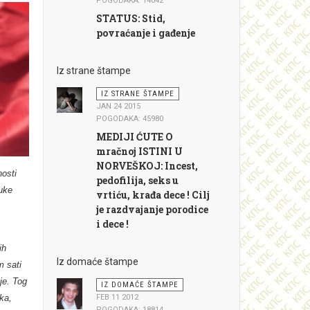
POGODAKA: 14042
STATUS: Stid,
povraćanje i gađenje
Iz strane štampe
IZ STRANE ŠTAMPE
JAN 24 2015
POGODAKA: 45980
MEDIJI ĆUTE O
mračnoj ISTINI U
NORVEŠKOJ: Incest,
nosti
pedofilija, seks u
luke
vrtiću, krađa dece ! Cilj
.
je razdvajanje porodice
i dece !
ih
Iz domaće štampe
m sati
je. Tog
IZ DOMAĆE ŠTAMPE
ka,
FEB 11 2012
POGODAKA: 18814