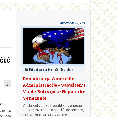
I
decembar 22, 2018
čić
Prilozi saradnika
Neo Marx
Demokratija Američke
EMPTY
Administracije - Saopštenje
Vlade Bolivijske Republike
Venecuele
ju
)
Vlada Bolivarske Republike Venecue
obaveštava da je dana 12. decembra,
javlјuje
na konferenciji za novinare
eći deo