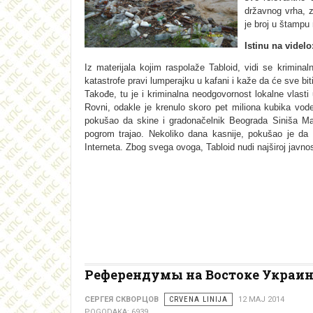
državnog vrha, 
je broj u štampu
Istinu na videl
Iz materijala kojim raspolaže Tabloid, vidi se krimin
katastrofe pravi lumperajku u kafani i kaže da će sve bit
Takođe, tu je i kriminalna neodgovornost lokalne vlast
Rovni, odakle je krenulo skoro pet miliona kubika vod
pokušao da skine i gradonačelnik Beograda Siniša Mal
pogrom trajao. Nekoliko dana kasnije, pokušao je da
Interneta. Zbog svega ovoga, Tabloid nudi najširoj javnost
Референдумы на Востоке Украи
СЕРГЕЯ СКВОРЦОВ
CRVENA LINIJA
12 MAJ 2014
POGODAKA: 6939