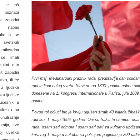
a je još
oznata
je zapadni
am napao
ako bi se
 svetskih
milosrdna
će imati
ultat, a to
iti zapadni
Prvi maj, Međunarodni praznik rada, predstavlja dan solidar
tva, ili će
radnih ljudi celog sveta. Slavi se od 1890. godine nakon od
u ljudske
donesene na 1. kongresu Internacionale u Parizu, jula 1889
nku ljudske
godine.
aučesnik u
ilasku sa
Povod toj odluci bio je krvlju ugušen štrajk 40 hiljada čikašk
 unutrašnje
radnika, 1. maja 1886. godine. Oni su tražili tri osmice: osa
nomija, sve
rada, osam sati odmora i osam sati sati za kulturno uzdizan
ji uveliko
krvavog 1. maja u sukobu sa policijom poginulo je 200 radni
resursi i