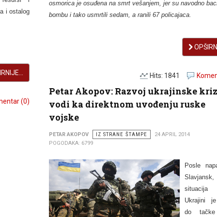
osmorica je osuđena na smrt vešanjem, jer su navodno baci
a i ostalog
bombu i tako usmrtili sedam, a ranili 67 policajaca.
OPŠIRNI
RNIJE...
Hits: 1841
Koment
Petar Akopov: Razvoj ukrajinske kri
entar (0)
vodi ka direktnom uvođenju ruske
vojske
PETAR AKOPOV
IZ STRANE ŠTAMPE
24 APRIL 2014
POGODAKA: 6799
Posle nap
Slavjansk,
situaci
Ukrajini j
do tačke