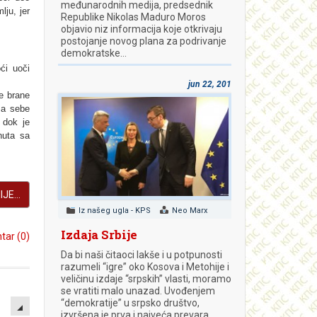
međunarodnih medija, predsednik
јu, jer
Republike Nikolas Maduro Moros
objavio niz informacija koje otkrivaju
postojanje novog plana za podrivanje
demokratske…
ći uoči
jun 22, 2018
e brane
sa sebe
 dok je
nuta sa
JE...
Iz našeg ugla - KPS
Neo Marx
Izdaja Srbije
ar (0)
Da bi naši čitaoci lakše i u potpunosti
razumeli “igre” oko Kosova i Metohije i
veličinu izdaje “srpskih” vlasti, moramo
se vratiti malo unazad. Uvođenjem
EMPTY
“demokratije” u srpsko društvo,
izvršena je prva i najveća prevara.