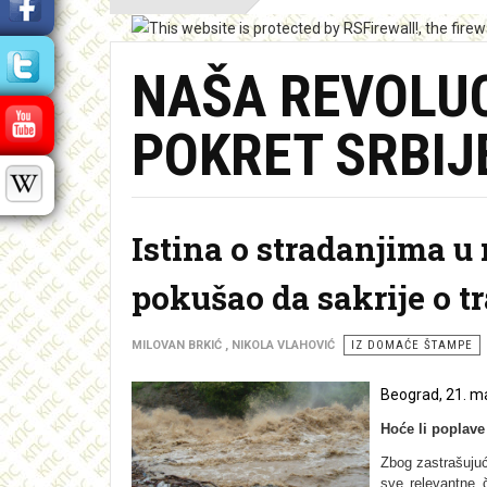
NAŠA REVOLUC
POKRET SRBIJ
Istina o stradanjima u
pokušao da sakrije o t
MILOVAN BRKIĆ , NIKOLA VLAHOVIĆ
IZ DOMAĆE ŠTAMPE
Beograd, 21. ma
Hoće li poplave
Zbog zastrašujuć
sve relevantne 