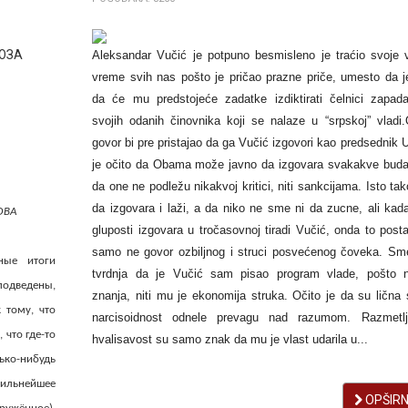
ЮЗА
Aleksandar Vučić je potpuno besmisleno je traćio svoje 
vreme svih nas pošto je pričao prazne priče, umesto da j
da će mu predstojeće zadatke izdiktirati čelnici zapad
svojih odanih činovnika koji se nalaze u “srpskoj” vladi.
govor bi pre pristajao da ga Vučić izgovori kao predsednik 
je očito da Obama može javno da izgovara svakakve buda
da one ne podležu nikakvoj kritici, niti sankcijama. Isto t
da izgovara i laži, a da niko ne sme ni da zucne, ali kada
ОВА
gluposti izgovara u tročasovnoj tiradi Vučić, onda to post
samo ne govor ozbiljnog i struci posvećenog čoveka. Sm
ные итоги
tvrdnja da je Vučić sam pisao program vlade, pošto n
подведены,
znanja, niti mu je ekonomija struka. Očito je da su lična 
 тому, что
narcisoidnost odnele prevagu nad razumom. Razmetlj
 что где-то
hvalisavost su samo znak da mu je vlast udarila u...
ко-нибудь
сильнейшее
OPŠIRNI