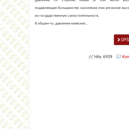
давление со стороны Киева (в том числе воор
подавляющее большинство населения этих регионов выск
их государственную самостоятельность.
В общем-то, давление киевских...
OPŠI
Hits: 6939
Kom