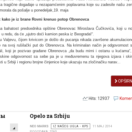
za tragične događaje u nezapamćenim poplavama koje su zadesile našu zeml
 morala da pošalјe u ponedelјak,19. maja
o: kako je iz brane Rovni krenuo potop Obrenovca
alna bahatost predsednika opštine Obrenovac Miroslava Čučkovića, koji u no
i u redu, da će „ujutro doći kamion peska iz Beograda!“.
i u Valјevu, čijom krivicom je došlo do pucanja nikada završene akumulacion
e na svoj rušilački put do Obrenovca. Na kriminalan način je odgovornost 
i, koji je pozivao građane Obrenovca „da budu mirni i ostanu u kućama“,
 skine odgovornost sa sebe pa je u međuvremenu ta njegova izjava i ski
i u Srbiji i regionu brojne činjenice koje ukazuju na zločinačku narav...
OPŠIRNI
Hits: 12937
Koment
ны
Opelo za Srbiju
EMPTY
NEO MARKS
IZ NAŠEG UGLA - KPS
11 MAJ 2014
POGODAKA: 3260