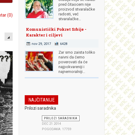
pred čitaocem nije
proizvod stvaralačke
radosti, već
ar (0)
stvaralačke…
Komunistički Pokret Srbije -
EMPTY
Karakter i ciljevi
nov 29, 2017
6428
Zar smo zaista toliko
naivni da ćemo
poverovati da će
najpokvareniji i
najnemoralniji…
NAJČITANIJE
Prilozi saradnika
PRILOZI SARADNIKA
DEC 21 2014
POGODAKA: 17759