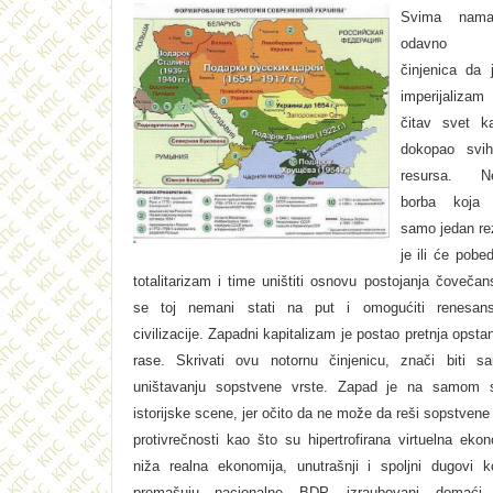
Svima nam
odavno p
činjenica da 
imperijaliz
čitav svet k
dokopao svih
resursa. Ne
borba koja 
samo jedan rez
je ili će pobed
totalitarizam i time uništiti osnovu postojanja čovečans
se toj nemani stati na put i omogućiti renesans
civilizacije. Zapadni kapitalizam je postao pretnja opsta
rase. Skrivati ovu notornu činjenicu, znači biti s
uništavanju sopstvene vrste. Zapad je na samom s
istorijske scene, jer očito da ne može da reši sopstvene
protivrečnosti kao što su hipertrofirana virtuelna eko
niža realna ekonomija, unutrašnji i spoljni dugovi ko
premašuju nacionalne BDP, izraubovani domaći 