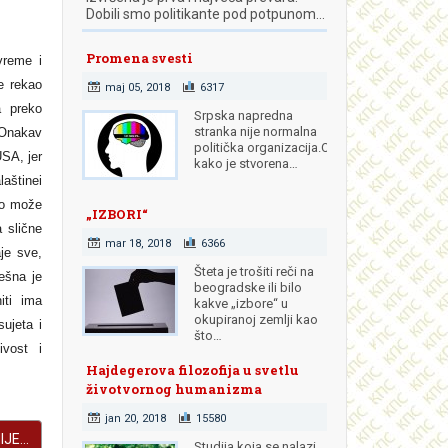
Dobili smo politikante pod potpunom…
Promena svesti
vreme i
e rekao
maj 05, 2018
6317
a preko
Srpska napredna
stranka nije normalna
Onakav
politička organizacija.Od
USA, jer
kako je stvorena…
laštine
i
ako može
„IZBORI“
 slične
mar 18, 2018
6366
aje sve,
Šteta je trošiti reči na
ešna je
beogradske ili bilo
iti ima
kakve „izbore“ u
okupiranoj zemlji kao
sujeta i
što…
ivost i
Hajdegerova filozofija u svetlu
životvornog humanizma
jan 20, 2018
15580
JE...
Studija koja se nalazi